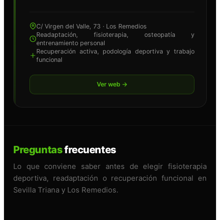
C/ Virgen del Valle, 73 · Los Remedios
Readaptación, fisioterapia, osteopatía y
entrenamiento personal
Recuperación activa, podología deportiva y trabajo
funcional
Ver web →
Preguntas
frecuentes
Lo que conviene saber antes de elegir fisioterapia
deportiva, readaptación o recuperación funcional en
Sevilla Triana y Los Remedios.