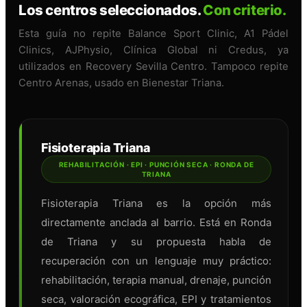
Los centros seleccionados.
Con criterio.
Esta guía no repite Balance Sport Clinic, A1 Pádel
Clinics, AJPhysio, Clínica Global ni Credus, ya
utilizados en Recovery Sevilla Centro. Tampoco repite
Centro Arenas, usado en Bienestar Triana.
Fisioterapia Triana
REHABILITACIÓN · EPI · PUNCIÓN SECA · RONDA DE
TRIANA
Fisioterapia Triana es la opción más
directamente anclada al barrio. Está en Ronda
de Triana y su propuesta habla de
recuperación con un lenguaje muy práctico:
rehabilitación, terapia manual, drenaje, punción
seca, valoración ecográfica, EPI y tratamientos