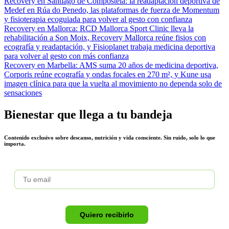
Recovery en Santiago de Compostela: la readaptación deportiva de
Medef en Rúa do Penedo, las plataformas de fuerza de Momentum
y fisioterapia ecoguiada para volver al gesto con confianza
Recovery en Mallorca: RCD Mallorca Sport Clinic lleva la
rehabilitación a Son Moix, Recovery Mallorca reúne fisios con
ecografía y readaptación, y Fisioplanet trabaja medicina deportiva
para volver al gesto con más confianza
Recovery en Marbella: AMS suma 20 años de medicina deportiva,
Corporis reúne ecografía y ondas focales en 270 m², y Kune usa
imagen clínica para que la vuelta al movimiento no dependa solo de
sensaciones
Bienestar que llega a tu bandeja
Contenido exclusivo sobre descanso, nutrición y vida consciente. Sin ruido, solo lo que
importa.