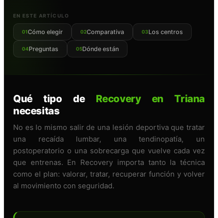
EN ESTE ARTÍCULO
Cómo elegir
Comparativa
Los centros
01
02
03
Preguntas
Dónde están
04
05
Qué tipo de
Recovery en Triana
necesitas
No es lo mismo salir de una lesión deportiva que tratar
una recaída lumbar, una tendinopatía, un
postoperatorio o una sobrecarga que vuelve cada vez
que entrenas. En Recovery importa tanto la técnica
como el plan: valorar, tratar, recuperar función y volver
al movimiento con seguridad.