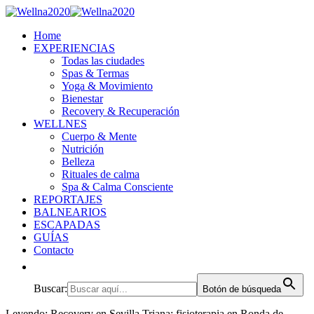
Home
EXPERIENCIAS
Todas las ciudades
Spas & Termas
Yoga & Movimiento
Bienestar
Recovery & Recuperación
WELLNES
Cuerpo & Mente
Nutrición
Belleza
Rituales de calma
Spa & Calma Consciente
REPORTAJES
BALNEARIOS
ESCAPADAS
GUÍAS
Contacto
Buscar:
Botón de búsqueda
Leyendo:
Recovery en Sevilla Triana: fisioterapia en Ronda de