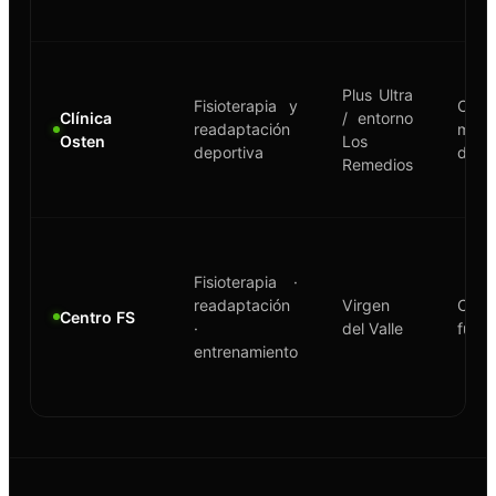
Plus Ultra
Fisioterapia y
Clíni
Clínica
/ entorno
readaptación
médi
Osten
Los
deportiva
depor
Remedios
Fisioterapia ·
readaptación
Virgen
Cent
Centro FS
·
del Valle
funci
entrenamiento