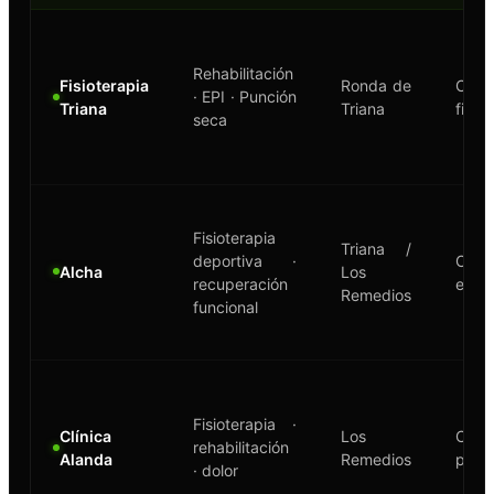
Rehabilitación
Fisioterapia
Ronda de
Clí
· EPI · Punción
Triana
Triana
fisio
seca
Fisioterapia
Triana /
deportiva ·
Clíni
Alcha
Los
recuperación
espec
Remedios
funcional
Fisioterapia ·
Clínica
Los
Clí
rehabilitación
Alanda
Remedios
prox
· dolor